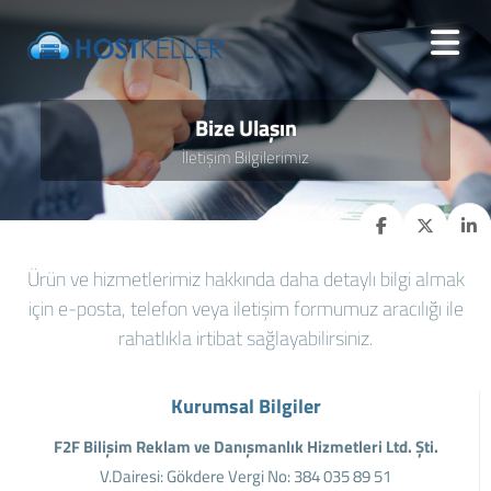
Bize Ulaşın
İletişim Bilgilerimiz
Ürün ve hizmetlerimiz hakkında daha detaylı bilgi almak
için e-posta, telefon veya iletişim formumuz aracılığı ile
rahatlıkla irtibat sağlayabilirsiniz.
Kurumsal Bilgiler
F2F Bilişim Reklam ve Danışmanlık Hizmetleri Ltd. Şti.
V.Dairesi: Gökdere Vergi No: 384 035 89 51