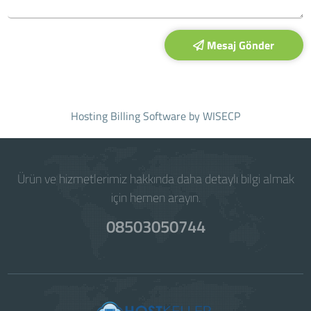
Mesaj Gönder
Hosting Billing Software
by WISECP
Ürün ve hizmetlerimiz hakkında daha detaylı bilgi almak
için hemen arayın.
08503050744